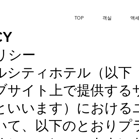
TOP
객실
액
CY
リシー
ルシティホテル（以下
ブサイト上で提供する
といいます）における
いて、以下のとおりプ