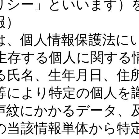
リシー」といいます）
報）
は、個人情報保護法に
生存する個人に関する
る氏名、生年月日、住
等により特定の個人を
声紋にかかるデータ、
の当該情報単体から特