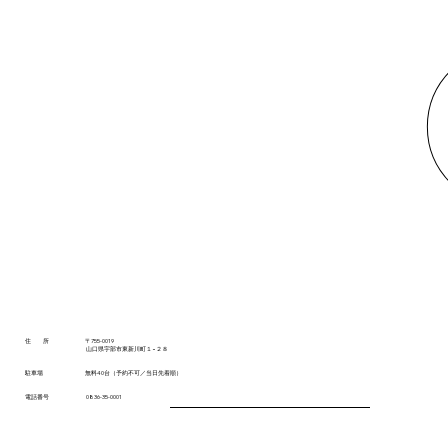
住 所 〒755-0019
山口県宇部市東新川町１−２８
駐車場 無料40台（予約不可／当日先着順）​​​
電話番号 0836-35-0001