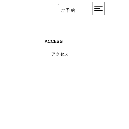
ご 予 約
ACCESS
​アクセス