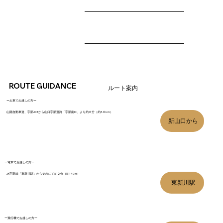
ROUTE GUIDANCE
ルート案内
ーお車でお越しの方ー
山陽自動車道、宇部JCTから山口宇部道路「宇部南IC」より約６分（約3.６kｍ）
新山口から
ー電車でお越しの方ー
JR宇部線「東新川駅」から徒歩にて約２分（約140ｍ）
東新川駅
ー飛行機でお越しの方ー