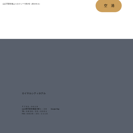
山口宇部空港よりタクシーで約7分（約3.4Kｍ）
空 港
​ロイヤルシティホテル
〒７５５－００１９
山口県宇部市東新川町１－２８
Google Map
TEL :
０８３６－３５－０００１
​FAX : ０８３６－３５－１１１０