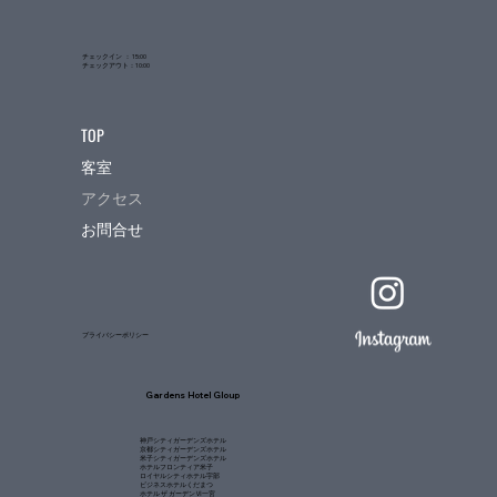
チェックイン ： 15:00
チェックアウト：10:00
TOP
客室
アクセス
お問合せ
プライバシーポリシー
Gardens Hotel Gloup
神戸シティガーデンズホテル
京都シティガーデンズホテル
米子シティガーデンズホテル
ホテルフロンティア米子
ロイヤルシティホテル宇部
ビジネスホテルくだまつ
ホテル ザ ガーデンⅥ一宮